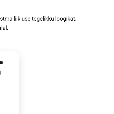
tma liikluse tegelikku loogikat.
lal.
e
l