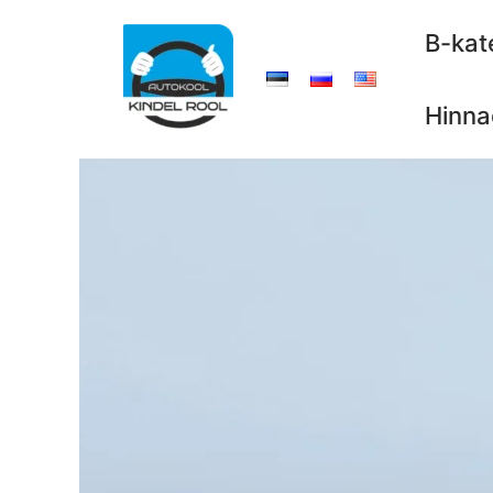
Skip
B-kat
to
content
Hinna