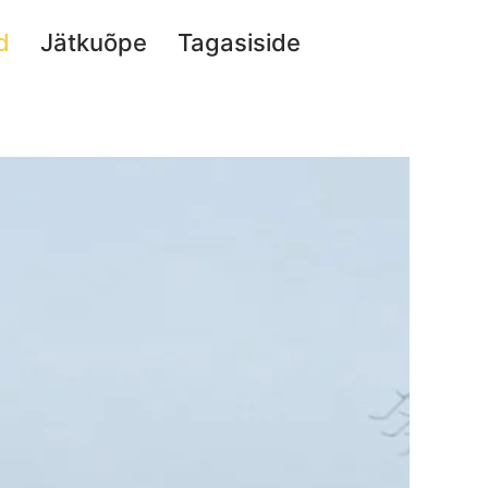
d
Jätkuõpe
Tagasiside