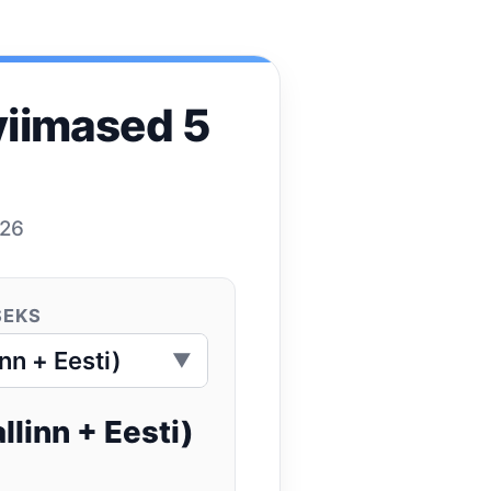
viimased 5
026
SEKS
▼
linn + Eesti)