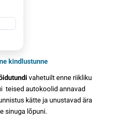
ne kindlustunne
õidutundi
vahetuilt enne riikliku
i teised autokoolid annavad
tunnistus kätte ja unustavad ära
 sinuga lõpuni.