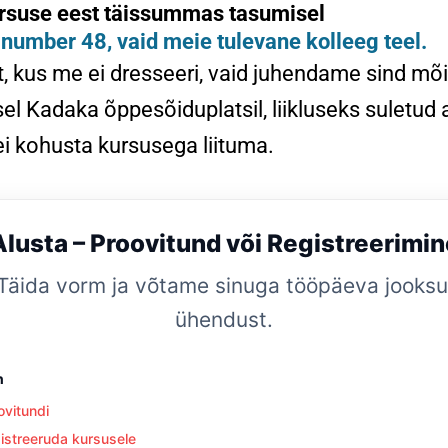
ursuse eest täissummas tasumisel
e number 48, vaid meie tulevane kolleeg teel.
, kus me ei dresseeri, vaid juhendame sind mõis
el Kadaka õppesõiduplatsil, liikluseks suletud a
 ei kohusta kursusega liituma.
Alusta – Proovitund või Registreerimin
Täida vorm ja võtame sinuga tööpäeva jooksu
ühendust.
n
ovitundi
istreeruda kursusele