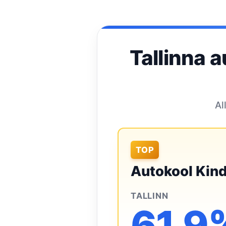
Tallinna 
Al
TOP
Autokool Kind
TALLINN
61,9