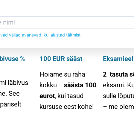
vad väljad avanevad, kui alustad täitmist.
bivuse %
100 EUR sääst
Eksamieel
Hoiame su raha
2 tasuta s
mi läbivus
kokku –
säästa 100
eksami. Ku
ne. See
eurot
, kui tasud
sulle lõpu
päriselt
kursuse eest kohe!
– me oleme