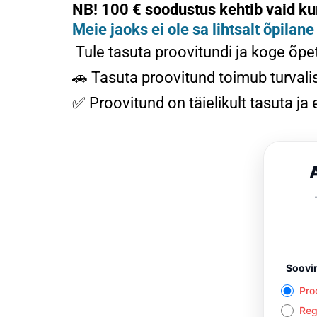
NB! 100 € soodustus kehtib vaid k
Meie jaoks ei ole sa lihtsalt õpilan
Tule tasuta proovitundi ja koge õpet
🚗 Tasuta proovitund toimub turvalis
✅ Proovitund on täielikult tasuta ja
Soovi
Pro
Reg