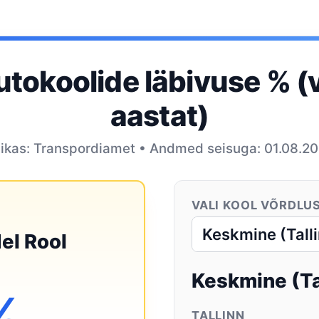
autokoolide läbivuse % (
aastat)
likas: Transpordiamet • Andmed seisuga: 01.08.2
VALI KOOL VÕRDLU
el Rool
Keskmine (Tal
%
TALLINN