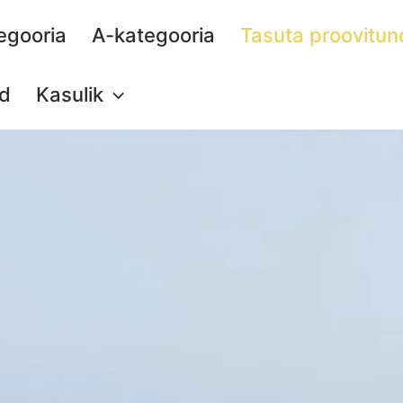
egooria
A-kategooria
Tasuta proovitun
d
Kasulik