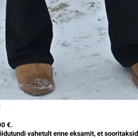
!
00 €
.
idutundi
vahetult enne eksamit, et sooritaksid