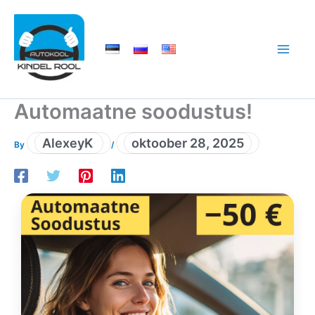
Skip
to
content
Automaatne soodustus!
AlexeyK
oktoober 28, 2025
By
/