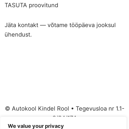
TASUTA proovitund
Jäta kontakt — võtame tööpäeva jooksul
ühendust.
©
Autokool Kindel Rool • Tegevusloa nr 1.1-
3/24/174
We value your privacy
•