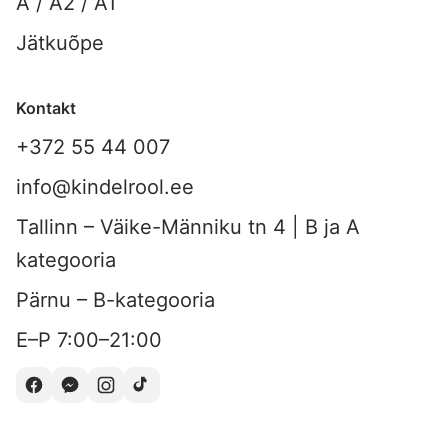
A / A2 / A1
Jätkuõpe
Kontakt
+372 55 44 007
info@kindelrool.ee
Tallinn – Väike-Männiku tn 4 | B ja A
kategooria
Pärnu – B-kategooria
E–P 7:00–21:00