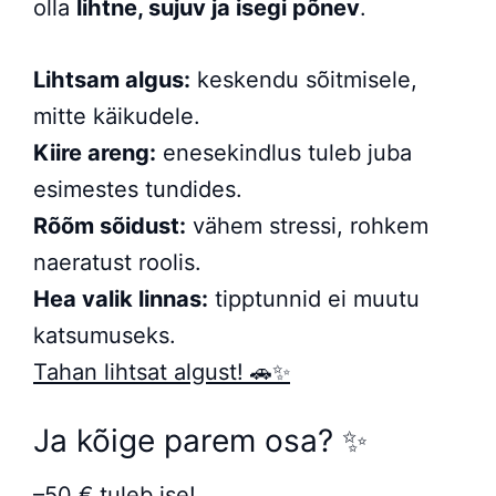
olla
lihtne, sujuv ja isegi põnev
.
Lihtsam algus:
keskendu sõitmisele,
mitte käikudele.
Kiire areng:
enesekindlus tuleb juba
esimestes tundides.
Rõõm sõidust:
vähem stressi, rohkem
naeratust roolis.
Hea valik linnas:
tipptunnid ei muutu
katsumuseks.
Tahan lihtsat algust! 🚗✨
Ja kõige parem osa? ✨
–50 € tuleb ise!