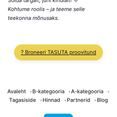
Sõida targalt, juhi kindlalt! 💛
Kohtume roolis – ja teeme selle
teekonna mõnusaks.
? Broneeri TASUTA proovitund
Avaleht
B-kategooria
A-kategooria
Tagasiside
Hinnad
Partnerid
Blog