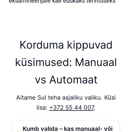
eksamineerijale käe edukaks tervituseks
Korduma kippuvad
küsimused: Manuaal
vs Automaat
Aitame Sul teha asjaliku valiku. Küsi
lisa:
+372 55 44 007
.
Kumb valida – kas manuaal- või