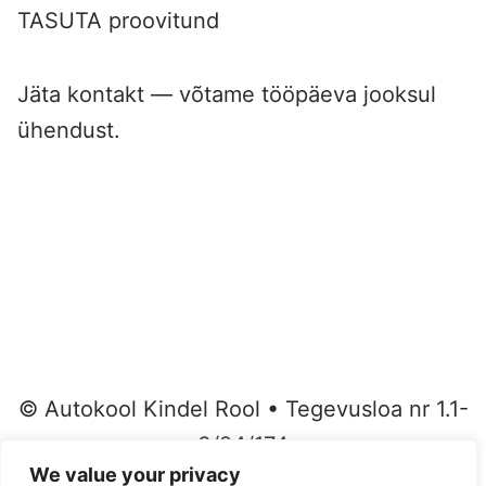
TASUTA proovitund
Jäta kontakt — võtame tööpäeva jooksul
ühendust.
©
Autokool Kindel Rool • Tegevusloa nr 1.1-
3/24/174
We value your privacy
•