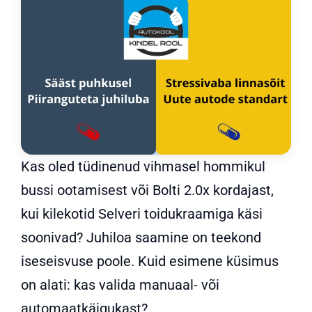
Kas oled tüdinenud vihmasel hommikul
bussi ootamisest või Bolti 2.0x kordajast,
kui kilekotid Selveri toidukraamiga käsi
soonivad
?
Juhiloa saamine on teekond
iseseisvuse poole
. Kuid esimene küsimus
on alati: kas valida manuaal- või
automaatkäigukast?