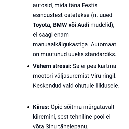
autosid, mida täna Eestis
esindustest ostetakse (nt uued
Toyota, BMW või Audi
mudelid),
ei saagi enam
manuaalkäigukastiga. Automaat
on muutunud uueks standardiks.
Vähem stressi:
Sa ei pea kartma
mootori väljasuremist Viru ringil
.
Keskendud vaid ohutule liiklusele.
Kiirus:
Õpid sõitma märgatavalt
kiiremini, sest tehniline pool ei
võta Sinu tähelepanu.