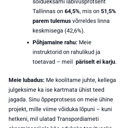
sõidueksami läbivusprotsent
Tallinnas on
64,5%
, mis on
51,5%
parem tulemus
võrreldes linna
keskmisega (42,6%).
Põhjamaine rahu:
Meie
instruktorid on rahulikud ja
toetavad – meil
päriselt ei karju
.
Meie lubadus:
Me koolitame juhte, kellega
julgeksime ka ise kartmata ühist teed
jagada
.
Sinu õppeprotsess on meie ühine
projekt, mille viime võiduka lõpuni – kuni
hetkeni, mil ulatad Transpordiameti