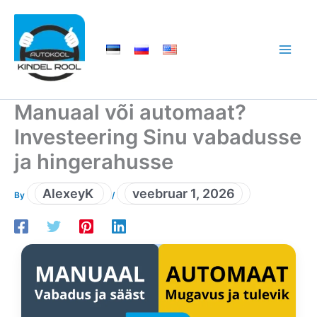
Skip
to
content
Manuaal või automaat?
Investeering Sinu vabadusse
ja hingerahusse
AlexeyK
veebruar 1, 2026
By
/