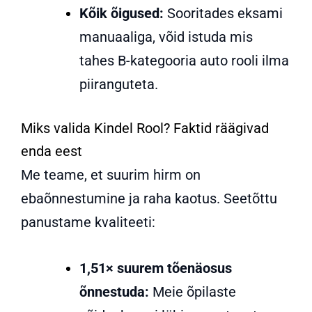
Kõik õigused:
Sooritades eksami
manuaaliga, võid istuda mis
tahes B-kategooria auto rooli ilma
piiranguteta.
Miks valida Kindel Rool? Faktid räägivad
enda eest
Me teame, et suurim hirm on
ebaõnnestumine ja raha kaotus
. Seetõttu
panustame kvaliteeti:
1,51× suurem tõenäosus
õnnestuda:
Meie õpilaste