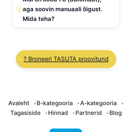
aga soovin manuaali õigust.
?
Mida teha?
? Broneeri TASUTA proovitund
Avaleht
B-kategooria
A-kategooria
Tagasiside
Hinnad
Partnerid
Blog