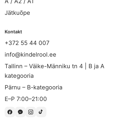
A / A2 / A1
Jätkuõpe
Kontakt
+372 55 44 007
info@kindelrool.ee
Tallinn – Väike-Männiku tn 4 | B ja A
kategooria
Pärnu – B-kategooria
E–P 7:00–21:00