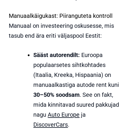
Manuaalkäigukast: Piiranguteta kontroll
Manuaal on investeering oskusesse, mis
tasub end ära eriti väljaspool Eestit
:
Sääst autorendilt:
Euroopa
populaarsetes sihtkohtades
(Itaalia, Kreeka, Hispaania) on
manuaalkastiga autode rent kuni
30–50% soodsam
. See on fakt,
mida kinnitavad suured pakkujad
nagu
Auto Europe
ja
DiscoverCars
.