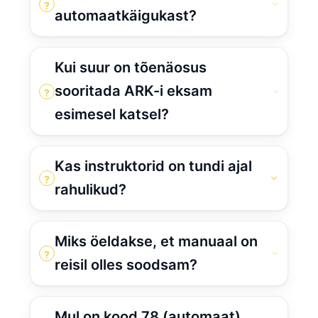
?
automaatkäigukast?
Kui suur on tõenäosus
sooritada ARK-i eksam
?
esimesel katsel?
Kas instruktorid on tundi ajal
?
rahulikud?
Miks öeldakse, et manuaal on
?
reisil olles soodsam?
Mul on kood 78 (automaat),