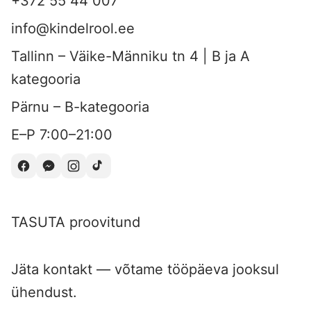
+372 55 44 007
info@kindelrool.ee
Tallinn – Väike-Männiku tn 4 | B ja A
kategooria
Pärnu – B-kategooria
E–P 7:00–21:00
TASUTA proovitund
Jäta kontakt — võtame tööpäeva jooksul
ühendust.