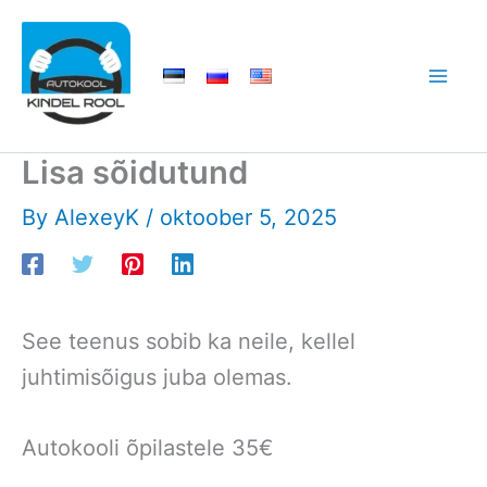
Skip
to
content
Lisa sõidutund
By
AlexeyK
/
oktoober 5, 2025
See teenus sobib ka neile, kellel
juhtimisõigus juba olemas.
Autokooli õpilastele 35€