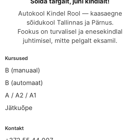
Sõida targalt, juhi kindlalt!
Autokool Kindel Rool — kaasaegne
sõidukool Tallinnas ja Pärnus.
Fookus on turvalisel ja enesekindlal
juhtimisel, mitte pelgalt eksamil.
Kursused
B (manuaal)
B (automaat)
A / A2 / A1
Jätkuõpe
Kontakt