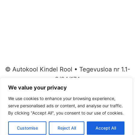
©
Autokool Kindel Rool • Tegevusloa nr 1.1-
3/24/174
We value your privacy
•
Privaatsus
We use cookies to enhance your browsing experience,
serve personalised ads or content, and analyse our traffic.
•
By clicking "Accept All", you consent to our use of cookies.
Kasutustingimused
Vastan sulle ise 9-20. Aleksei.
Customise
Reject All
Accept All
Open cha